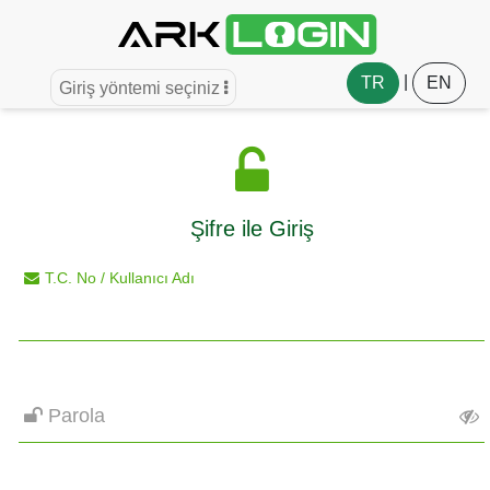
|
TR
EN
|
TR
EN
Giriş yöntemi seçiniz
Şifre ile Giriş
T.C. No / Kullanıcı Adı
Parola